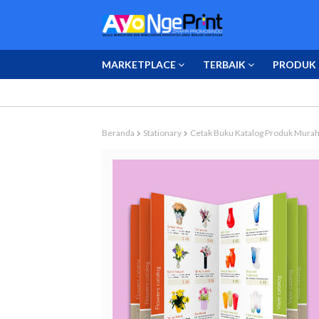
MARKETPLACE
TERBAIK
PRODUK 
Beranda
Stationary
Cetak Buku Katalog Produk Murah