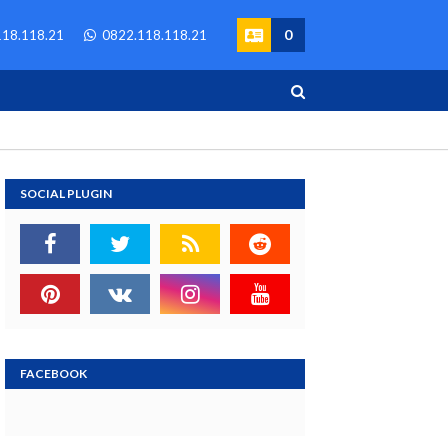
0
18.118.21
0822.118.118.21
SOCIAL PLUGIN
FACEBOOK