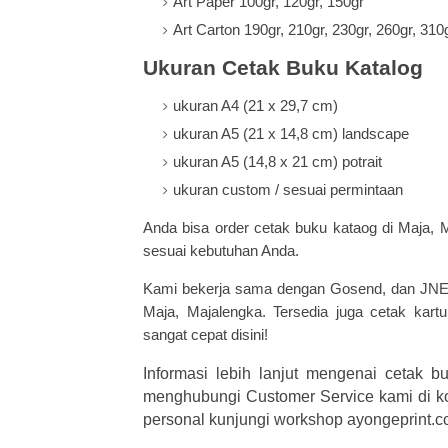
Art Paper 100gr, 120gr, 150gr
Art Carton 190gr, 210gr, 230gr, 260gr, 310
Ukuran Cetak Buku Katalog
ukuran A4 (
21 x 29,7 cm)
ukuran A5 (21 x 14,8 cm) landscape
ukuran A5 (14,8 x 21 cm) potrait
ukuran custom / sesuai permintaan
Anda bisa order
cetak buku kataog
di Maja, M
sesuai kebutuhan Anda.
Kami b
ekerja sama dengan Gosend, dan JNE, 
Maja, Majalengka.
Tersedia juga
cetak kart
sangat cepat disini!
Informasi lebih lanjut mengenai cetak b
menghubungi Customer Service kami di k
personal kunjungi workshop ayongeprint.