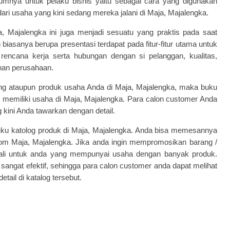
umnya untuk pelaku bisnis yaitu sebagai cara yang digunakan
i usaha yang kini sedang mereka jalani di Maja, Majalengka.
, Majalengka ini juga menjadi sesuatu yang praktis pada saat
asanya berupa presentasi terdapat pada fitur-fitur utama untuk
 rencana kerja serta hubungan dengan si pelanggan, kualitas,
nan perusahaan.
ng ataupun produk usaha Anda di Maja, Majalengka, maka buku
g memiliki usaha di Maja, Majalengka. Para calon customer Anda
 kini Anda tawarkan dengan detail.
ku katolog produk
di Maja, Majalengka. Anda bisa memesannya
com
Maja, Majalengka.
Jika anda ingin mempromosikan barang /
ali untuk anda yang mempunyai usaha dengan banyak produk.
angat efektif, sehingga para calon customer anda dapat melihat
tail di katalog tersebut.