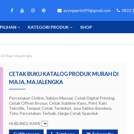
ayongeprint99@gmail.com
0822.1
PILIHAN
KATEGORI PRODUK
SHOP
 Di Maja, Majalengka
CETAK BUKU KATALOG PRODUK MURAH DI
MAJA, MAJALENGKA
Percetakan Online, Sablon Manual, Cetak Digital Printing,
Cetak Offset Brosur, Cetak Sublime Kaos, Print Kain
Tekstile, Tempat Cetak Terdekat, Jasa Sablon Bendera,
Toko Percetakan Terbaik, Harga Cetak Spanduk
HUBUNGI KAMI
Whatsapp
Telphone
Tokopedia