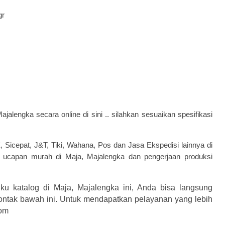
gr
ajalengka secara online di sini .. silahkan sesuaikan spesifikasi
Sicepat, J&T, Tiki, Wahana, Pos dan Jasa Ekspedisi lainnya di
u ucapan
murah di Maja, Majalengka dan
pengerjaan produksi
uku katalog
di Maja, Majalengka ini, Anda bisa langsung
ontak bawah ini. Untuk mendapatkan pelayanan yang lebih
com