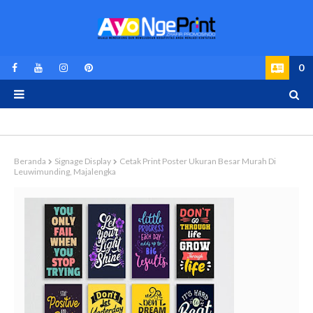
0
Beranda
Signage Display
Cetak Print Poster Ukuran Besar Murah Di
Leuwimunding, Majalengka