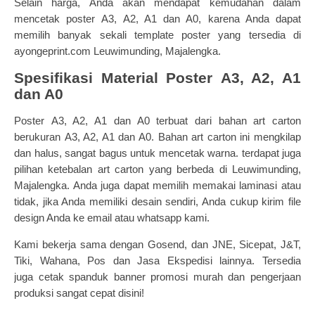
Selain harga, Anda akan mendapat kemudahan dalam
mencetak poster
A3, A2, A1 dan A0
, karena Anda dapat
memilih banyak sekali template poster yang tersedia di
ayongeprint.com Leuwimunding, Majalengka.
Spesifikasi Material Poster
A3, A2, A1
dan A0
Poster
A3, A2, A1 dan A0
terbuat dari bahan art carton
berukuran
A3, A2, A1 dan A0
. Bahan art carton ini mengkilap
dan halus, sangat bagus untuk mencetak warna. terdapat juga
pilihan ketebalan art carton yang berbeda di Leuwimunding,
Majalengka. Anda juga dapat memilih memakai laminasi atau
tidak, jika Anda memiliki desain sendiri, Anda cukup kirim file
design Anda ke email atau whatsapp kami.
Kami b
ekerja sama dengan Gosend, dan JNE, Sicepat, J&T,
Tiki, Wahana, Pos dan Jasa Ekspedisi lainnya.
Tersedia
juga
cetak spanduk banner
promosi m
urah dan pengerjaan
produksi sangat cepat disini!