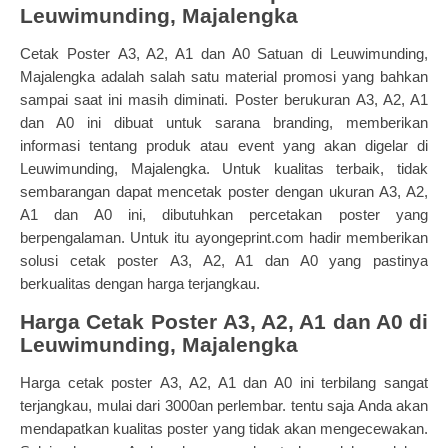
Leuwimunding, Majalengka
Cetak Poster
A3, A2, A1 dan A0
Satuan di Leuwimunding,
Majalengka adalah salah satu material promosi yang bahkan
sampai saat ini masih diminati. Poster berukuran
A3, A2, A1
dan A0
ini dibuat untuk sarana branding, memberikan
informasi tentang produk atau event yang akan digelar di
Leuwimunding, Majalengka. Untuk kualitas terbaik, tidak
sembarangan dapat mencetak poster dengan ukuran
A3, A2,
A1 dan A0
ini, dibutuhkan percetakan poster yang
berpengalaman. Untuk itu ayongeprint.com hadir memberikan
solusi cetak poster
A3, A2, A1 dan A0
yang pastinya
berkualitas dengan harga terjangkau.
Harga Cetak Poster
A3, A2, A1 dan A0 di
Leuwimunding, Majalengka
Harga cetak poster
A3, A2, A1 dan A0
ini terbilang sangat
terjangkau, mulai dari 3000an perlembar. tentu saja Anda akan
mendapatkan kualitas poster yang tidak akan mengecewakan.