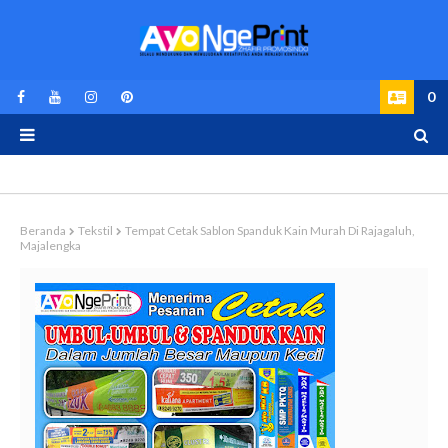
0
Beranda
Tekstil
Tempat Cetak Sablon Spanduk Kain Murah Di Rajagaluh,
Majalengka