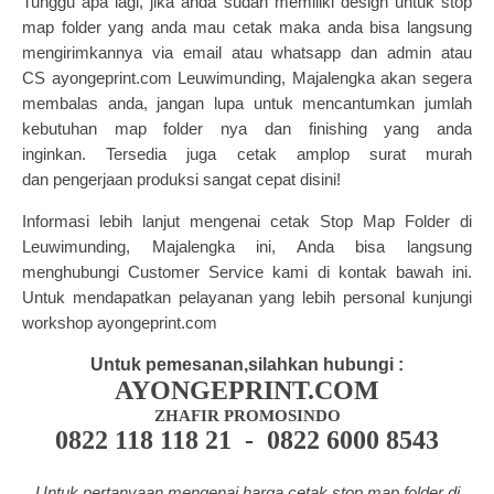
Tunggu apa lagi, jika anda sudah memiliki design untuk stop
map folder yang anda mau cetak maka anda bisa langsung
mengirimkannya via email atau whatsapp dan admin atau
CS
ayongeprint.com
Leuwimunding, Majalengka akan segera
membalas anda, jangan lupa untuk mencantumkan jumlah
kebutuhan map folder nya dan finishing yang anda
inginkan.
Tersedia juga
cetak amplop surat
murah
dan
pengerjaan produksi sangat cepat disini!
Informasi lebih lanjut mengenai cetak Stop Map Folder di
Leuwimunding, Majalengka ini, Anda bisa langsung
menghubungi Customer Service kami di kontak bawah ini.
Untuk mendapatkan pelayanan yang lebih personal kunjungi
workshop ayongeprint.com
Untuk pemesanan,silahkan hubungi :
AYONGEPRINT.COM
ZHAFIR PROMOSINDO
0822 118 118 21 - 0822 6000 8543
Untuk pertanyaan mengenai harga cetak stop map folder di