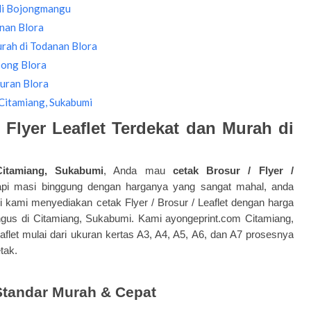
 di Bojongmangu
anan Blora
rah di Todanan Blora
bong Blora
duran Blora
Citamiang, Sukabumi
Flyer Leaflet Terdekat dan Murah di
itamiang, Sukabumi
, Anda mau
cetak Brosur / Flyer /
tapi masi binggung dengan harganya yang sangat mahal, anda
ini kami menyediakan
cetak Flyer
/ Brosur / Leaflet dengan harga
ngus di Citamiang, Sukabumi. Kami ayongeprint.com Citamiang,
flet mulai dari ukuran kertas A3, A4, A5, A6, dan A7 prosesnya
tak.
t Standar Murah & Cepat