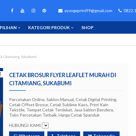
ayongeprint99@gmail.com
0822.1
PILIHAN
KATEGORI PRODUK
SHOP
Di Citamiang, Sukabumi
CETAK BROSUR FLYER LEAFLET MURAH DI
CITAMIANG, SUKABUMI
Percetakan Online, Sablon Manual, Cetak Digital Printing,
Cetak Offset Brosur, Cetak Sublime Kaos, Print Kain
Tekstile, Tempat Cetak Terdekat, Jasa Sablon Bendera,
Toko Percetakan Terbaik, Harga Cetak Spanduk
HUBUNGI KAMI
Whatsapp
Telphone
Tokopedia