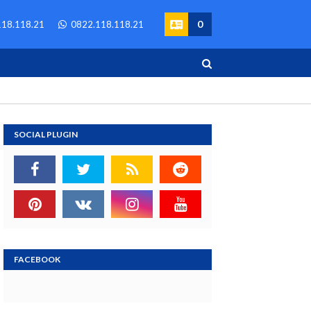
0
18.118.21
0822.118.118.21
SOCIAL PLUGIN
FACEBOOK