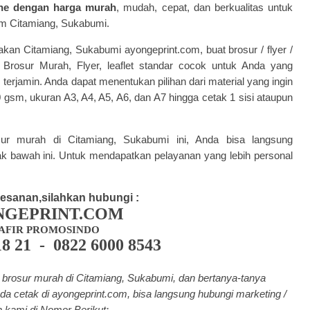
line dengan harga murah
, mudah, cepat, dan berkualitas untuk
om Citamiang, Sukabumi.
takan Citamiang, Sukabumi
ayongeprint.com
, buat brosur / flyer /
 Brosur Murah
, Flyer, leaflet standar cocok untuk Anda yang
erjamin. Anda dapat menentukan pilihan dari material yang ingin
0 gsm, ukuran A3, A4, A5, A6, dan A7 hingga cetak 1 sisi ataupun
osur murah di Citamiang, Sukabumi ini, Anda bisa langsung
k bawah ini. Untuk mendapatkan pelayanan yang lebih personal
esanan,silahkan hubungi :
NGEPRINT.COM
AFIR PROMOSINDO
18 21 - 0822 6000 8543
brosur murah di Citamiang, Sukabumi, dan bertanya-tanya
da cetak di a
yongeprint.com
, bisa langsung hubungi marketing /
 kami di Nomor Berikut: