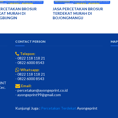
ERCETAKAN BROSUR
JASA PERCETAKAN BROSUR
KAT MURAH DI
TERDEKAT MURAH DI
GBUNGIN
BOJONGMANGU
CONTACT PERSON
MAP
Telepon:
- 0822 118 118 21
- 0822 6000 8543
Whatsapp:
- 0822 118 118 21
- 0822 6000 8543
INT
Email:
Kec.
- percetakan@ayongeprint.co.id
- ayongeprint99@gmail.com
Kunjungi Juga :
Percetakan Terdekat
Ayongeprint