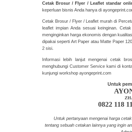
Cetak Brosur / Flyer / Leaflet standar on
keperluan bisnis Anda hanya di ayongeprint.c
Cetak Brosur / Flyer / Leaflet murah
di Perce
leaflet impian Anda sesuai keinginan.
Cetak
menginginkan harga ekonomis dengan kualitas t
dipakai seperti Art Paper atau Matte Paper 12
2 sisi.
Informasi lebih lanjut mengenai cetak br
menghubungi Customer Service kami di konta
kunjungi workshop ayongeprint.com
Untuk pem
AYO
ZH
0822 118 1
Untuk pertanyaan mengenai harga cetak 
tentang
sebuah cetakan lainnya yang ingin an
Admin