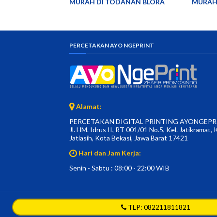
MURAH DI TODANAN BLORA
MURAH
PERCETAKAN AYO NGEPRINT
Alamat:
PERCETAKAN DIGITAL PRINTING AYONGEPR
Jl. HM. Idrus II, RT 001/01 No.5, Kel. Jatikramat, 
Jatiasih, Kota Bekasi, Jawa Barat 17421
Hari dan Jam Kerja:
Senin - Sabtu : 08:00 - 22:00 WIB
©Copyright Ayongeprint.com All Rights Reserved.
SoraTe
TLP: 082211811821