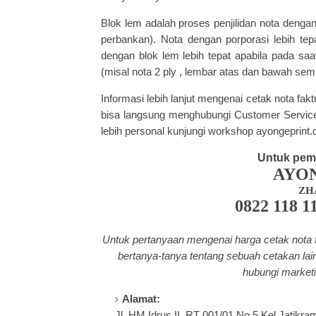
Blok lem adalah proses penjilidan nota dengan 
perbankan). Nota dengan porporasi lebih tep
dengan blok lem lebih tepat apabila pada saat
(misal nota 2 ply , lembar atas dan bawah sem
Informasi lebih lanjut mengenai cetak nota fakt
bisa langsung menghubungi Customer Service
lebih personal kunjungi workshop ayongeprint
Untuk pem
AYO
ZH
0822 118 1
Untuk pertanyaan mengenai harga cetak nota fa
bertanya-tanya tentang
sebuah cetakan lain
hubungi marketi
Alamat:
Jl. HM.Idrus II, RT 001/01 No.5 Kel.Jatikra