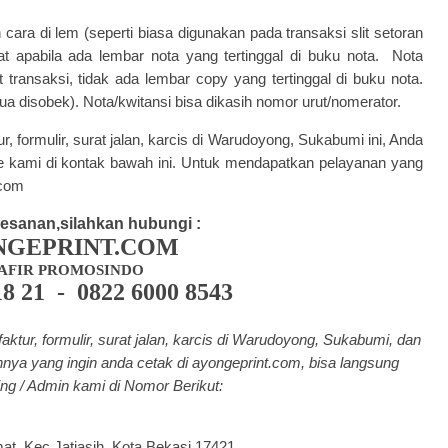
cara di lem (seperti biasa digunakan pada transaksi slit setoran
at apabila ada lembar nota yang tertinggal di buku nota. Nota
 transaksi, tidak ada lembar copy yang tertinggal di buku nota.
ua disobek). Nota/kwitansi bisa dikasih nomor urut/nomerator.
ur, formulir, surat jalan, karcis di Warudoyong, Sukabumi ini, Anda
 kami di kontak bawah ini. Untuk mendapatkan pelayanan yang
.com
esanan,silahkan hubungi :
NGEPRINT.COM
AFIR PROMOSINDO
18 21 - 0822 6000 8543
ktur, formulir, surat jalan, karcis di Warudoyong, Sukabumi, dan
nya yang ingin anda cetak di a
yongeprint.com
, bisa langsung
ng / Admin kami di Nomor Berikut:
mat, Kec.Jatiasih, Kota Bekasi 17421