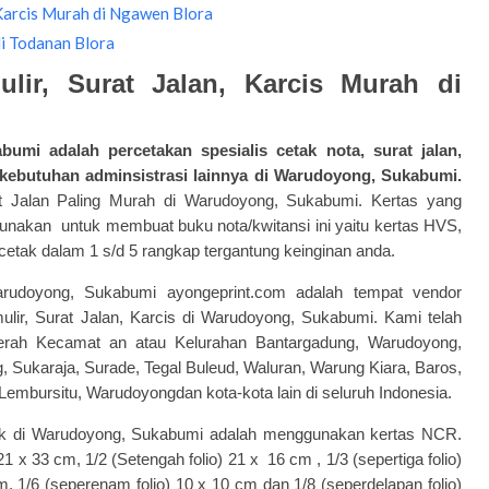
, Karcis Murah di Ngawen Blora
i Todanan Blora
ulir, Surat Jalan, Karcis Murah di
umi adalah percetakan
spesialis
cetak nota
, surat jalan,
an kebutuhan adminsistrasi lainnya di Warudoyong, Sukabumi.
t Jalan Paling Murah di Warudoyong, Sukabumi. Kertas yang
gunakan untuk membuat buku nota/kwitansi ini yaitu kertas HVS,
cetak dalam 1 s/d 5 rangkap tergantung keinginan anda.
Warudoyong, Sukabumi ayongeprint.com adalah tempat vendor
lir, Surat Jalan, Karcis di Warudoyong, Sukabumi. Kami telah
aerah Kecamat an atau Kelurahan Bantargadung, Warudoyong,
Sukaraja, Surade, Tegal Buleud, Waluran, Warung Kiara, Baros,
embursitu, Warudoyongdan kota-kota lain di seluruh Indonesia.
tak di Warudoyong, Sukabumi adalah menggunakan kertas NCR.
 21 x 33 cm, 1/2 (Setengah folio) 21 x 16 cm , 1/3 (sepertiga folio)
m, 1/6 (seperenam folio) 10 x 10 cm dan 1/8 (seperdelapan folio)