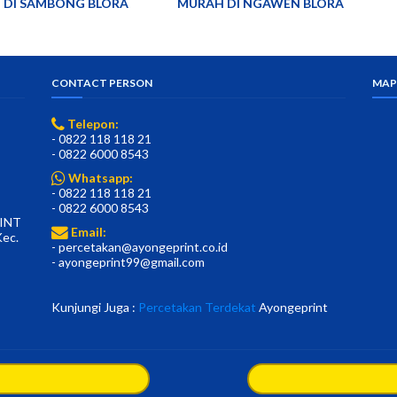
 DI SAMBONG BLORA
MURAH DI NGAWEN BLORA
CONTACT PERSON
MAP
Telepon:
- 0822 118 118 21
- 0822 6000 8543
Whatsapp:
- 0822 118 118 21
- 0822 6000 8543
INT
Email:
Kec.
- percetakan@ayongeprint.co.id
- ayongeprint99@gmail.com
Kunjungi Juga :
Percetakan Terdekat
Ayongeprint
mplates