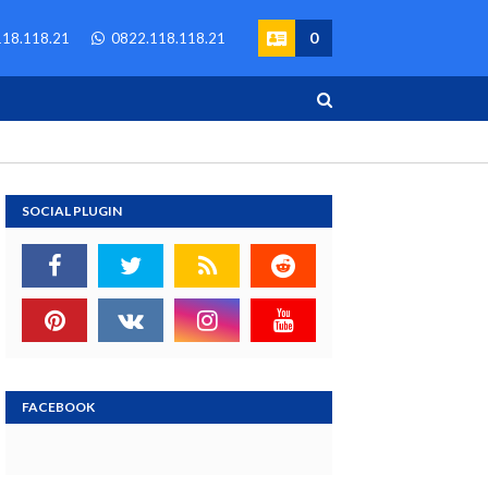
0
18.118.21
0822.118.118.21
SOCIAL PLUGIN
FACEBOOK