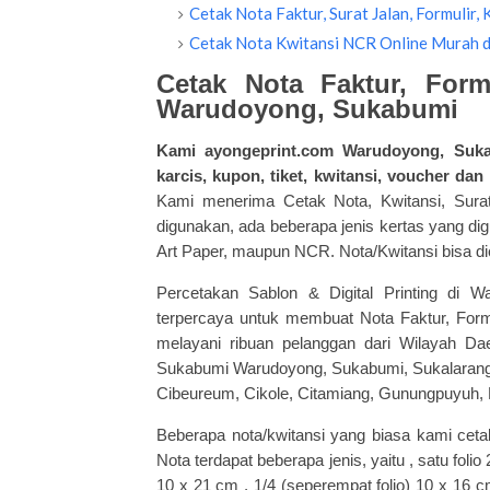
Cetak Nota Faktur, Surat Jalan, Formulir
Cetak Nota Kwitansi NCR Online Murah d
Cetak Nota Faktur, Form
Warudoyong, Sukabumi
Kami
ayongeprint.com
Warudoyong, Sukab
karcis, kupon, tiket, kwitansi, voucher d
Kami menerima Cetak Nota, Kwitansi, Sura
digunakan, ada beberapa jenis kertas yang di
Art Paper, maupun NCR. Nota/Kwitansi bisa di
Percetakan Sablon & Digital Printing di 
terpercaya untuk membuat Nota Faktur, Formu
melayani ribuan pelanggan dari Wilayah D
Sukabumi Warudoyong, Sukabumi, Sukalarang, 
Cibeureum, Cikole, Citamiang, Gunungpuyuh, L
Beberapa nota/kwitansi yang biasa kami ce
Nota terdapat beberapa jenis, yaitu , satu folio
10 x 21 cm , 1/4 (seperempat folio) 10 x 16 c