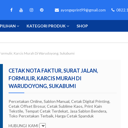
ayongeprint99@gmail.com
0822.1
PILIHAN
KATEGORI PRODUK
SHOP
, Formulir, Karcis Murah Di Warudoyong, Sukabumi
CETAK NOTA FAKTUR, SURAT JALAN,
FORMULIR, KARCIS MURAH DI
WARUDOYONG, SUKABUMI
Percetakan Online, Sablon Manual, Cetak Digital Printing,
Cetak Offset Brosur, Cetak Sublime Kaos, Print Kain
Tekstile, Tempat Cetak Terdekat, Jasa Sablon Bendera,
Toko Percetakan Terbaik, Harga Cetak Spanduk
HUBUNGI KAMI