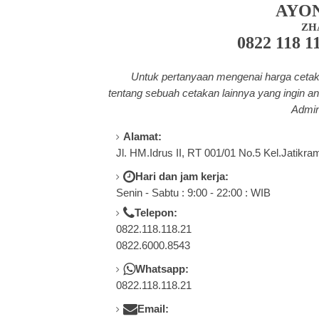
AYO
ZH
0822 118 1
Untuk pertanyaan mengenai harga cetak 
tentang
sebuah cetakan lainnya yang ingin an
Admin
Alamat:
Jl. HM.Idrus II, RT 001/01 No.5 Kel.Jatikra
Hari dan jam kerja:
Senin - Sabtu : 9:00 - 22:00 : WIB
Telepon:
0822.118.118.21
0822.6000.8543
Whatsapp:
0822.118.118.21
Email: