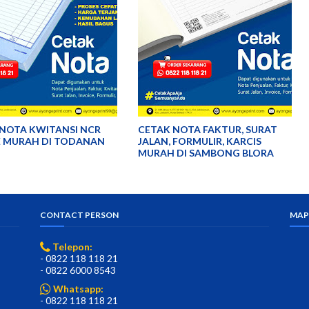
NOTA KWITANSI NCR
CETAK NOTA FAKTUR, SURAT
E MURAH DI TODANAN
JALAN, FORMULIR, KARCIS
MURAH DI SAMBONG BLORA
CONTACT PERSON
MAP
Telepon:
- 0822 118 118 21
- 0822 6000 8543
Whatsapp:
- 0822 118 118 21