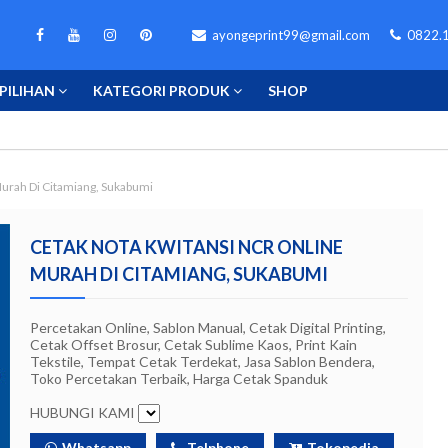
ayongeprint99@gmail.com
0822.1
PILIHAN
KATEGORI PRODUK
SHOP
urah Di Citamiang, Sukabumi
CETAK NOTA KWITANSI NCR ONLINE
MURAH DI CITAMIANG, SUKABUMI
Percetakan Online, Sablon Manual, Cetak Digital Printing,
Cetak Offset Brosur, Cetak Sublime Kaos, Print Kain
Tekstile, Tempat Cetak Terdekat, Jasa Sablon Bendera,
Toko Percetakan Terbaik, Harga Cetak Spanduk
HUBUNGI KAMI
Whatsapp
Telphone
Tokopedia