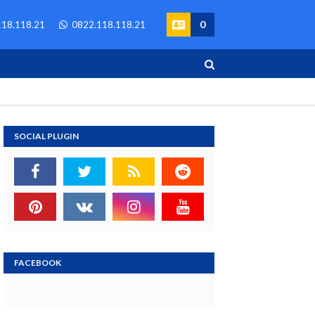
0
18.118.21
0822.118.118.21
SOCIAL PLUGIN
FACEBOOK