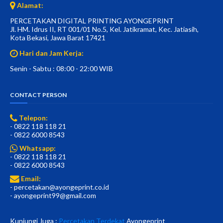
Alamat:
PERCETAKAN DIGITAL PRINTING AYONGEPRINT
Jl. HM. Idrus II, RT 001/01 No.5, Kel. Jatikramat, Kec. Jatiasih,
Kota Bekasi, Jawa Barat 17421
Hari dan Jam Kerja:
Senin - Sabtu : 08:00 - 22:00 WIB
CONTACT PERSON
Telepon:
- 0822 118 118 21
- 0822 6000 8543
Whatsapp:
- 0822 118 118 21
- 0822 6000 8543
Email:
- percetakan@ayongeprint.co.id
- ayongeprint99@gmail.com
Kunjungi Juga :
Percetakan Terdekat
Ayongeprint