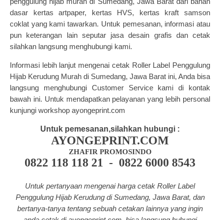
penggulung hijab
murah di Sumedang, Jawa Barat dari bahan
dasar kertas artpaper,
kertas HVS, kertas kraft samson
coklat
yang kami tawarkan. Untuk pemesanan, informasi atau
pun keterangan lain seputar jasa desain grafis dan cetak
silahkan langsung menghubungi kami.
Informasi lebih lanjut mengenai cetak Roller Label Penggulung
Hijab Kerudung Murah di Sumedang, Jawa Barat ini, Anda bisa
langsung menghubungi Customer Service kami di kontak
bawah ini. Untuk mendapatkan pelayanan yang lebih personal
kunjungi workshop ayongeprint.com
Untuk pemesanan,silahkan hubungi :
AYONGEPRINT.COM
ZHAFIR PROMOSINDO
0822 118 118 21 - 0822 6000 8543
Untuk pertanyaan mengenai harga cetak Roller Label
Penggulung Hijab Kerudung di Sumedang, Jawa Barat, dan
bertanya-tanya tentang
sebuah cetakan lainnya yang ingin
anda cetak di a
yongeprint.com
, bisa langsung hubungi