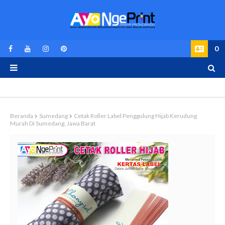
0
Beranda
Sumedang
Cetak Roller Label Penggulung Hijab Kerudung
Murah Di Sumedang, Jawa Barat