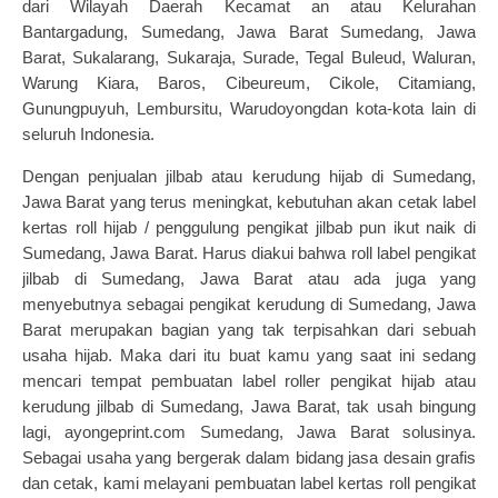
dari Wilayah Daerah Kecamat an atau Kelurahan
Bantargadung, Sumedang, Jawa Barat Sumedang, Jawa
Barat, Sukalarang, Sukaraja, Surade, Tegal Buleud, Waluran,
Warung Kiara, Baros, Cibeureum, Cikole, Citamiang,
Gunungpuyuh, Lembursitu, Warudoyongdan kota-kota lain di
seluruh Indonesia.
Dengan penjualan jilbab atau kerudung hijab di Sumedang,
Jawa Barat yang terus meningkat, kebutuhan akan cetak label
kertas roll hijab / penggulung pengikat jilbab pun ikut naik di
Sumedang, Jawa Barat. Harus diakui bahwa
roll label pengikat
jilbab
di Sumedang, Jawa Barat atau ada juga yang
menyebutnya sebagai pengikat kerudung di Sumedang, Jawa
Barat merupakan bagian yang tak terpisahkan dari sebuah
usaha hijab. Maka dari itu buat kamu yang saat ini sedang
mencari tempat pembuatan label roller pengikat hijab atau
kerudung jilbab di Sumedang, Jawa Barat, tak usah bingung
lagi, ayongeprint.com Sumedang, Jawa Barat solusinya.
Sebagai usaha yang bergerak dalam bidang jasa desain grafis
dan cetak, kami melayani pembuatan label kertas roll pengikat