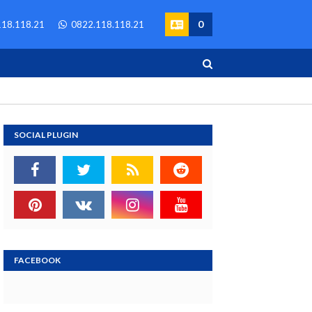
0
18.118.21
0822.118.118.21
SOCIAL PLUGIN
FACEBOOK