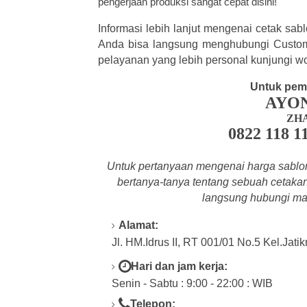
pengerjaan produksi sangat cepat disini!
Informasi lebih lanjut mengenai cetak sa
Anda bisa langsung menghubungi Custome
pelayanan yang lebih personal kunjungi w
Untuk pem
AYO
ZH
0822 118 1
Untuk pertanyaan mengenai harga sablo
bertanya-tanya tentang
sebuah cetakan 
langsung hubungi mar
Alamat:
Jl. HM.Idrus II, RT 001/01 No.5 Kel.Jati
Hari dan jam kerja:
Senin - Sabtu : 9:00 - 22:00 : WIB
Telepon: