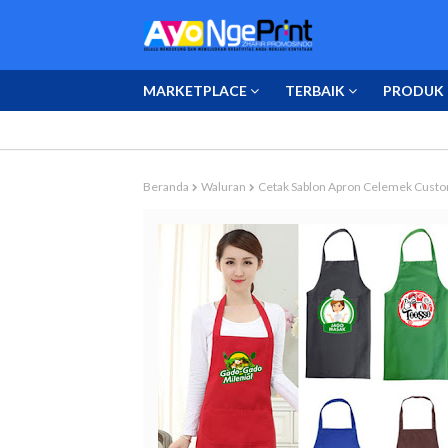
MARKETPLACE
TERBAIK
PRODUK 
Beranda
Waluran
Cetak Sablon Apron Celemek Custo