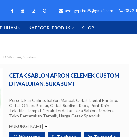
ayongeprint99@gmail.com
0822.1
PILIHAN
KATEGORI PRODUK
SHOP
m Di Waluran, Sukabumi
CETAK SABLON APRON CELEMEK CUSTOM
DI WALURAN, SUKABUMI
Percetakan Online, Sablon Manual, Cetak Digital Printing,
Cetak Offset Brosur, Cetak Sublime Kaos, Print Kain
Tekstile, Tempat Cetak Terdekat, Jasa Sablon Bendera,
Toko Percetakan Terbaik, Harga Cetak Spanduk
HUBUNGI KAMI
Whatsapp
Telphone
Tokopedia