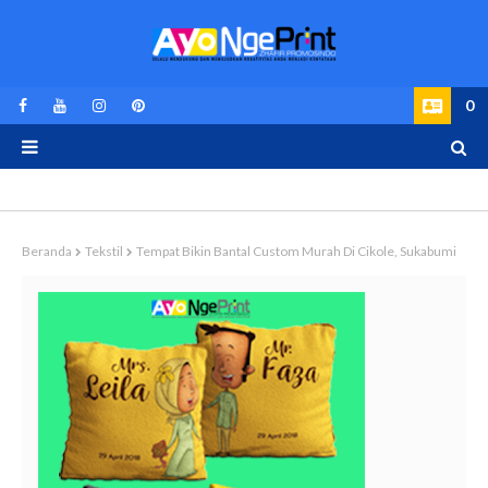
0
Beranda
Tekstil
Tempat Bikin Bantal Custom Murah Di Cikole, Sukabumi