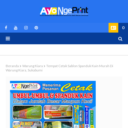
0
Beranda
Warung Kiara
Tempat Cetak Sablon Spanduk Kain Murah Di
Warung Kiara, Sukabumi