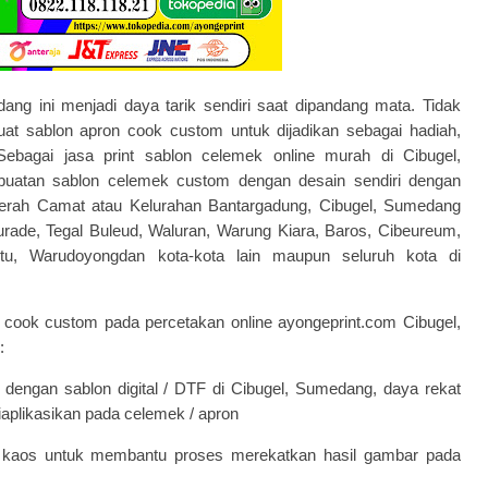
ng ini menjadi daya tarik sendiri saat dipandang mata. Tidak
buat
sablon apron cook custom
untuk dijadikan sebagai hadiah,
 Sebagai jasa print
sablon celemek
online murah di Cibugel,
uatan sablon celemek custom dengan desain sendiri dengan
erah Camat atau Kelurahan Bantargadung, Cibugel, Sumedang
rade, Tegal Buleud, Waluran, Warung Kiara, Baros, Cibeureum,
itu, Warudoyongdan kota-kota lain maupun seluruh kota di
n cook custom pada
percetakan online
ayongeprint.com Cibugel,
:
dengan sablon digital / DTF di Cibugel, Sumedang, daya rekat
 diaplikasikan pada celemek / apron
aos untuk membantu proses merekatkan hasil gambar pada