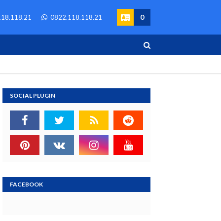
0
18.118.21
0822.118.118.21
SOCIAL PLUGIN
FACEBOOK