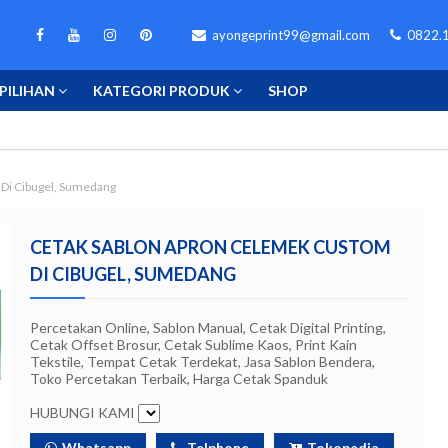
ayongeprint99@gmail.com
0822.1
PILIHAN
KATEGORI PRODUK
SHOP
Di Cibugel, Sumedang
CETAK SABLON APRON CELEMEK CUSTOM
DI CIBUGEL, SUMEDANG
Percetakan Online, Sablon Manual, Cetak Digital Printing,
Cetak Offset Brosur, Cetak Sublime Kaos, Print Kain
Tekstile, Tempat Cetak Terdekat, Jasa Sablon Bendera,
Toko Percetakan Terbaik, Harga Cetak Spanduk
HUBUNGI KAMI
Whatsapp
Telphone
Tokopedia