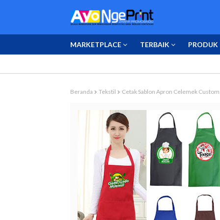
MARKETPLACE
TERBAIK
PRODUK 
Beranda
Tekstil
Cetak Sablon Apron Celemek Custom 