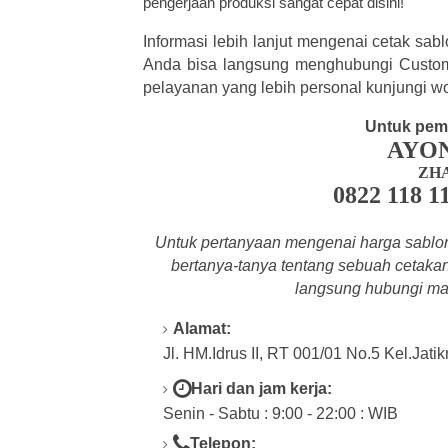
pengerjaan produksi sangat cepat disini!
Informasi lebih lanjut mengenai cetak sa
Anda bisa langsung menghubungi Custome
pelayanan yang lebih personal kunjungi w
Untuk pem
AYO
ZH
0822 118 1
Untuk pertanyaan mengenai harga sablo
bertanya-tanya tentang
sebuah cetakan 
langsung hubungi mar
Alamat:
Jl. HM.Idrus II, RT 001/01 No.5 Kel.Jati
Hari dan jam kerja:
Senin - Sabtu : 9:00 - 22:00 : WIB
Telepon: