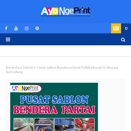
0
Beranda
Tekstil
Cetak Sablon Bendera Partai Politik Murah Di Situraja,
Sumedang