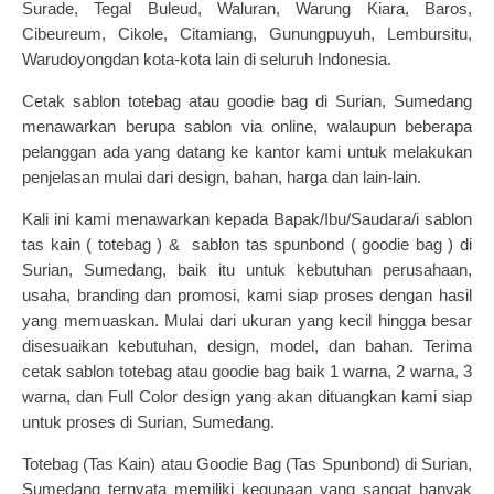
Surade, Tegal Buleud, Waluran, Warung Kiara, Baros,
Cibeureum, Cikole, Citamiang, Gunungpuyuh, Lembursitu,
Warudoyongdan kota-kota lain di seluruh Indonesia.
Cetak
sablon totebag
atau goodie bag di Surian, Sumedang
menawarkan berupa sablon via online, walaupun beberapa
pelanggan ada yang datang ke kantor kami untuk melakukan
penjelasan mulai dari design, bahan, harga dan lain-lain.
Kali ini kami menawarkan kepada Bapak/Ibu/Saudara/i
sablon
tas kain
( totebag ) &
sablon tas spunbond
( goodie bag ) di
Surian, Sumedang, baik itu untuk kebutuhan perusahaan,
usaha, branding dan promosi, kami siap proses dengan hasil
yang memuaskan. Mulai dari ukuran yang kecil hingga besar
disesuaikan kebutuhan, design, model, dan bahan. Terima
cetak sablon
totebag atau goodie bag
baik 1 warna, 2 warna, 3
warna, dan Full Color design yang akan dituangkan kami siap
untuk proses di Surian, Sumedang.
Totebag (Tas Kain) atau Goodie Bag (Tas Spunbond) di Surian,
Sumedang ternyata memiliki kegunaan yang sangat banyak