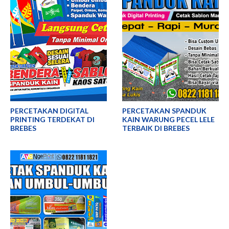
PERCETAKAN DIGITAL
PERCETAKAN SPANDUK
PRINTING TERDEKAT DI
KAIN WARUNG PECEL LELE
BREBES
TERBAIK DI BREBES