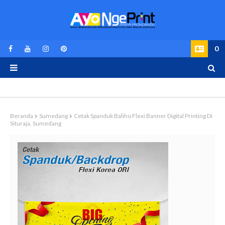
0
Beranda
Sumedang
Cetak Spanduk Baliho Flexi Banner Digital Printing Di
Situraja, Sumedang