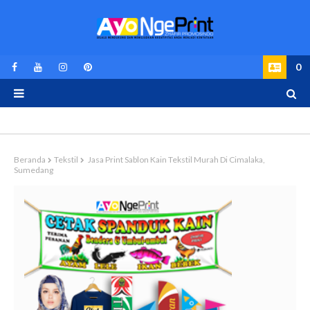
0
Beranda
Tekstil
Jasa Print Sablon Kain Tekstil Murah Di Cimalaka,
Sumedang