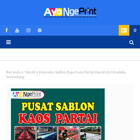
0
Beranda
Tekstil
Konveksi Sablon Baju Kaos Partai Murah Di Cimalaka,
Sumedang