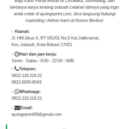
Baju Kaos Partai Murah di Cimalaka, Sumedang, dan
bertanya-tanya tentang
sebuah cetakan lainnya yang ingin
anda cetak di a
yongeprint.com
, bisa langsung hubungi
marketing / Admin kami di Nomor Berikut:
Alamat:
Jl. HM.Idrus II, RT 001/01 No.5 Kel.Jatikramat,
Kec.Jatiasih, Kota Bekasi 17421
Hari dan jam kerja:
Senin - Sabtu : 9:00 - 22:00 : WIB
Telepon:
0822.118.118.21
0822.6000.8543
Whatsapp:
0822.118.118.21
Email:
ayongeprint99@gmail.com