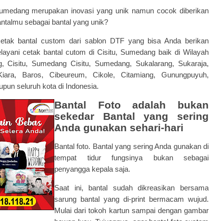
 Sumedang merupakan inovasi yang unik namun cocok diberikan
ntalmu sebagai bantal yang unik?
cetak
bantal custom dari sablon DTF
yang bisa Anda berikan
elayani cetak bantal cutom di Cisitu, Sumedang baik di Wilayah
 Cisitu, Sumedang Cisitu, Sumedang, Sukalarang, Sukaraja,
iara, Baros, Cibeureum, Cikole, Citamiang, Gunungpuyuh,
pun seluruh kota di Indonesia.
Bantal Foto adalah bukan
sekedar Bantal yang sering
Anda gunakan sehari-hari
Bantal foto. Bantal yang sering Anda gunakan di
tempat tidur fungsinya bukan sebagai
penyangga kepala saja.
Saat ini, bantal sudah dikreasikan bersama
sarung bantal yang di-print bermacam wujud.
Mulai dari tokoh kartun sampai dengan gambar