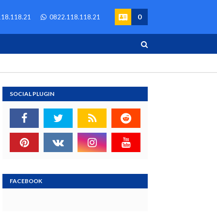
0
18.118.21
0822.118.118.21
SOCIAL PLUGIN
FACEBOOK