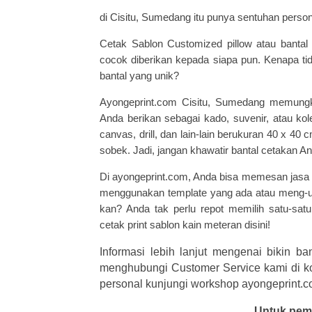
di Cisitu, Sumedang itu punya sentuhan pers
Cetak Sablon Customized pillow atau bantal
cocok diberikan kepada siapa pun. Kenapa t
bantal yang unik?
Ayongeprint.com Cisitu, Sumedang memun
Anda berikan sebagai kado, suvenir, atau kol
canvas, drill, dan lain-lain berukuran 40 x 4
sobek. Jadi, jangan khawatir bantal cetakan A
Di
ayongeprint.com
, Anda bisa memesan jasa s
menggunakan template yang ada atau meng-up
kan? Anda tak perlu repot memilih satu-satu
cetak
print sablon kain meteran
disini!
Informasi lebih lanjut mengenai bikin b
menghubungi Customer Service kami di k
personal kunjungi workshop ayongeprint.
Untuk pem