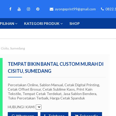
ayongeprint99@gmail.com
0822.1
PILIHAN
KATEGORI PRODUK
SHOP
 Cisitu, Sumedang
TEMPAT BIKIN BANTAL CUSTOM MURAH DI
CISITU, SUMEDANG
Percetakan Online, Sablon Manual, Cetak Digital Printing,
Cetak Offset Brosur, Cetak Sublime Kaos, Print Kain
Tekstile, Tempat Cetak Terdekat, Jasa Sablon Bendera,
Toko Percetakan Terbaik, Harga Cetak Spanduk
HUBUNGI KAMI
Whatsapp
Telphone
Tokopedia