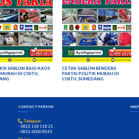
SI SABLON BAJU KAOS
CETAK SABLON BENDERA
 MURAH DI CISITU,
PARTAI POLITIK MURAH DI
ANG
CISITU, SUMEDANG
CONTACT PERSON
MAP
Telepon:
- 0822 118 118 21
- 0822 6000 8543