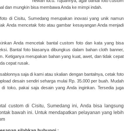
hewan lucu. Tujuannya, agar bantal foto custom
onal dan mungkin bisa membawa Anda ke mimpi indah.
 foto di Cisitu, Sumedang merupakan inovasi yang unik namun
idak Anda mencetak foto atau gambar kesayangan Anda menjadi
gkinkan Anda mencetak
bantal custom foto dan kata
yang bisa
eksi. Bantal foto biasanya dibungkus dalam bahan cloth banner,
0 cm. Ketiganya merupakan bahan yang kuat, awet, dan tidak cepat
nda cepat rusak.
ablonnya saja di kami atau skalian dengan bantalnya, cetak foto
load desain sendiri seharga mulai Rp. 35.000 per buah. Mudah
 di toko, pakai saja desain yang Anda inginkan. Tersedia juga
antal custom di Cisitu, Sumedang ini, Anda bisa langsung
ontak bawah ini. Untuk mendapatkan pelayanan yang lebih
com
esanan,silahkan hubungi :