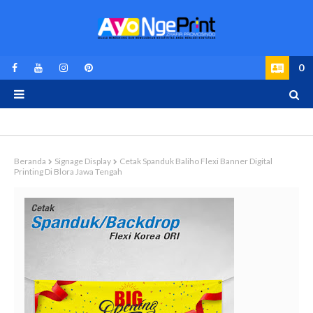
0
Beranda
Signage Display
Cetak Spanduk Baliho Flexi Banner Digital
Printing Di Blora Jawa Tengah