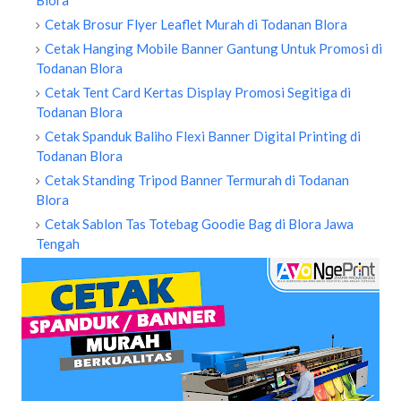
Blora
Cetak Brosur Flyer Leaflet Murah di Todanan Blora
Cetak Hanging Mobile Banner Gantung Untuk Promosi di
Todanan Blora
Cetak Tent Card Kertas Display Promosi Segitiga di
Todanan Blora
Cetak Spanduk Baliho Flexi Banner Digital Printing di
Todanan Blora
Cetak Standing Tripod Banner Termurah di Todanan
Blora
Cetak Sablon Tas Totebag Goodie Bag di Blora Jawa
Tengah