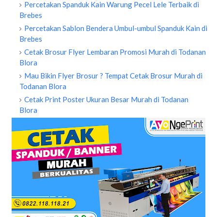
Percetakan Spanduk Kain Warung Pecel Lele Terbaik di
Brebes
Percetakan Sablon Bendera Umbul-umbul Spanduk Kain di
Brebes
Cetak Brosur Flyer Lembaran Promosi Murah di Todanan
Blora
Mau Bikin Flyer Brosur ? Tempat Cetak Brosur Murah di
Todanan Blora
Cetak Print Poster Ukuran Besar Murah di Todanan
Blora