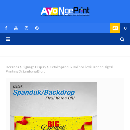
0
Beranda
Signage Display
Cetak Spanduk Baliho Flexi Banner Digital
Printing Di Sambong Blora