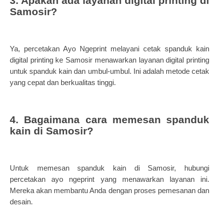
3. Apakah ada layanan digital printing di
Samosir?
Ya, percetakan Ayo Ngeprint melayani cetak spanduk kain
digital printing ke Samosir menawarkan layanan digital printing
untuk spanduk kain dan umbul-umbul. Ini adalah metode cetak
yang cepat dan berkualitas tinggi.
4. Bagaimana cara memesan spanduk
kain di Samosir?
Untuk memesan spanduk kain di Samosir, hubungi
percetakan ayo ngeprint yang menawarkan layanan ini.
Mereka akan membantu Anda dengan proses pemesanan dan
desain.