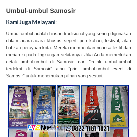
Umbul-umbul Samosir
Kami Juga Melayani:
Umbul-umbul adalah hiasan tradisional yang sering digunakan
dalam acara-acara khusus seperti pernikahan, festival, atau
bahkan perayaan kota. Mereka memberikan nuansa festif dan
meriah kepada lingkungan sekitarnya. Jika Anda memerlukan
cetak umbul-umbul di Samosir, cari "cetak umbul-umbul
terdekat di Samosir" atau "print umbul-umbul event di
Samosir" untuk menemukan pilihan yang sesuai.