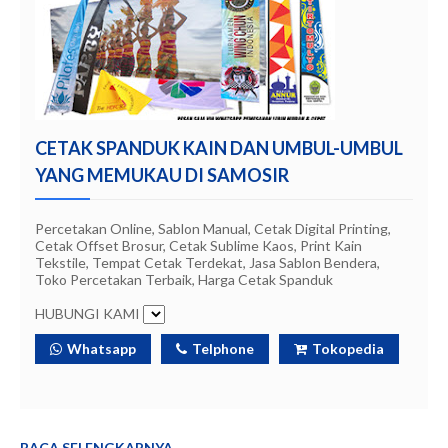
CETAK SPANDUK KAIN DAN UMBUL-UMBUL
YANG MEMUKAU DI SAMOSIR
Percetakan Online, Sablon Manual, Cetak Digital Printing,
Cetak Offset Brosur, Cetak Sublime Kaos, Print Kain
Tekstile, Tempat Cetak Terdekat, Jasa Sablon Bendera,
Toko Percetakan Terbaik, Harga Cetak Spanduk
HUBUNGI KAMI
Whatsapp
Telphone
Tokopedia
BACA SELENGKAPNYA