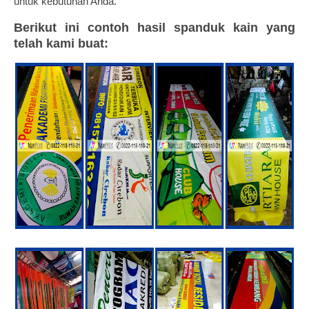
untuk kebutuhan Anda.
Berikut ini contoh hasil spanduk kain yang
telah kami buat: