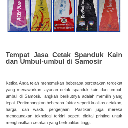
Tempat Jasa Cetak Spanduk Kain
dan Umbul-umbul di Samosir
Ketika Anda telah menemukan beberapa percetakan terdekat
yang menawarkan layanan cetak spanduk kain dan umbul-
umbul di Samosir, langkah berikutnya adalah memilih yang
tepat. Pertimbangkan beberapa faktor seperti kualitas cetakan,
harga, dan waktu pengerjaan. Pastikan juga mereka
menggunakan teknologi terkini seperti digital printing untuk
menghasilkan cetakan yang berkualitas tinggi.