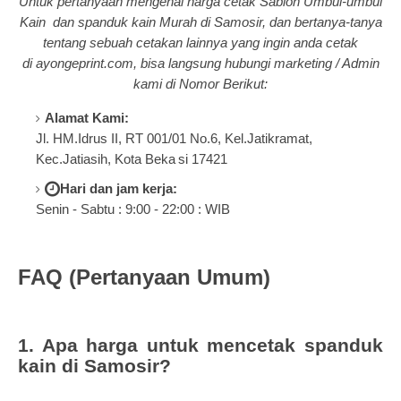
Untuk pertanyaan mengenai harga cetak Sablon Umbul-umbul
Kain dan spanduk kain Murah di Samosir, dan bertanya-tanya
tentang
sebuah cetakan lainnya yang ingin anda cetak
di a
yongeprint.com
, bisa langsung hubungi marketing / Admin
kami di Nomor Berikut:
Alamat Kami:
Jl. HM.Idrus II, RT 001/01 No.6, Kel.Jatikramat,
Kec.Jatiasih, Kota Beka
si 17421
Hari dan jam kerja:
Senin - Sabtu : 9:00 - 22:00 : WIB
FAQ (Pertanyaan Umum)
1. Apa harga untuk mencetak spanduk
kain di Samosir?