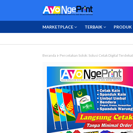
MARKETPLACE
TERBAIK
PRODUK 
Beranda
Percetakan Solok: Solusi Cetak Digital Terde