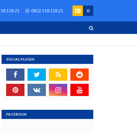
0
18.118.21
0822.118.118.21
SOCIAL PLUGIN
FACEBOOK