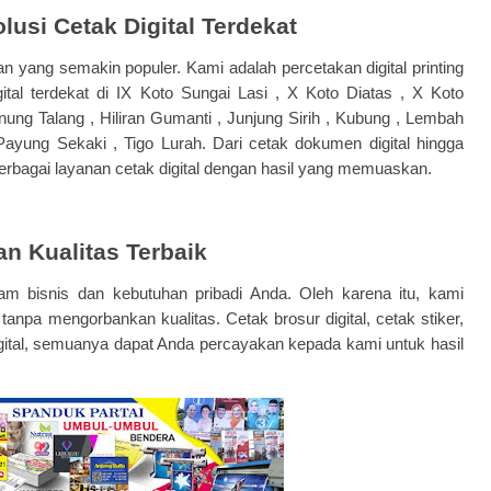
olusi Cetak Digital Terdekat
lihan yang semakin populer. Kami adalah percetakan digital printing
tal terdekat di IX Koto Sungai Lasi , X Koto Diatas , X Koto
ung Talang , Hiliran Gumanti , Junjung Sirih , Kubung , Lembah
ayung Sekaki , Tigo Lurah. Dari cetak dokumen digital hingga
berbagai layanan cetak digital dengan hasil yang memuaskan.
n Kualitas Terbaik
am bisnis dan kebutuhan pribadi Anda. Oleh karena itu, kami
npa mengorbankan kualitas. Cetak brosur digital, cetak stiker,
digital, semuanya dapat Anda percayakan kepada kami untuk hasil