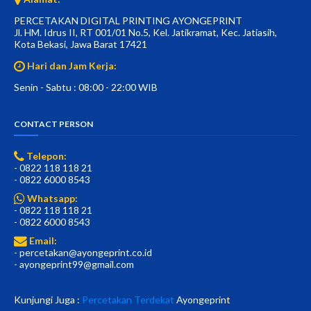
PERCETAKAN DIGITAL PRINTING AYONGEPRINT
Jl. HM. Idrus II, RT 001/01 No.5, Kel. Jatikramat, Kec. Jatiasih,
Kota Bekasi, Jawa Barat 17421
Hari dan Jam Kerja:
Senin - Sabtu : 08:00 - 22:00 WIB
CONTACT PERSON
Telepon:
- 0822 118 118 21
- 0822 6000 8543
Whatsapp:
- 0822 118 118 21
- 0822 6000 8543
Email:
- percetakan@ayongeprint.co.id
- ayongeprint99@gmail.com
Kunjungi Juga :
Percetakan Terdekat
Ayongeprint