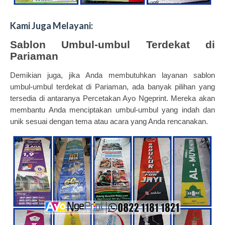
Kami Juga Melayani:
Sablon Umbul-umbul Terdekat di
Pariaman
Demikian juga, jika Anda membutuhkan layanan sablon
umbul-umbul terdekat di Pariaman, ada banyak pilihan yang
tersedia di antaranya Percetakan Ayo Ngeprint. Mereka akan
membantu Anda menciptakan umbul-umbul yang indah dan
unik sesuai dengan tema atau acara yang Anda rencanakan.