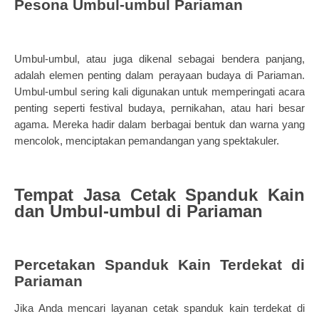
Pesona Umbul-umbul Pariaman
Umbul-umbul, atau juga dikenal sebagai bendera panjang,
adalah elemen penting dalam perayaan budaya di Pariaman.
Umbul-umbul sering kali digunakan untuk memperingati acara
penting seperti festival budaya, pernikahan, atau hari besar
agama. Mereka hadir dalam berbagai bentuk dan warna yang
mencolok, menciptakan pemandangan yang spektakuler.
Tempat Jasa Cetak Spanduk Kain
dan Umbul-umbul di Pariaman
Percetakan Spanduk Kain Terdekat di
Pariaman
Jika Anda mencari layanan cetak spanduk kain terdekat di