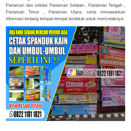
Pariaman dan sekitar Pariaman Selatan , Pariaman Tengah ,
Pariaman Timur , Pariaman Utara, serta menawarkan
informasi tentang tempat-tempat terdekat untuk mencetaknya.