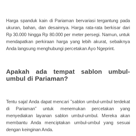
Harga spanduk kain di Pariaman bervariasi tergantung pada
ukuran, bahan, dan desainnya. Harga rata-rata berkisar dari
Rp 30.000 hingga Rp 80.000 per meter persegi. Namun, untuk
mendapatkan perkiraan harga yang lebih akurat, sebaiknya
Anda langsung menghubungi percetakan Ayo Ngeprint.
Apakah ada tempat sablon umbul-
umbul di Pariaman?
Tentu saja! Anda dapat mencari "sablon umbul-umbul terdekat
di Pariaman" untuk menemukan percetakan yang
menyediakan layanan sablon umbul-umbul. Mereka akan
membantu Anda menciptakan umbul-umbul yang sesuai
dengan keinginan Anda.