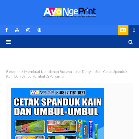
0
Beranda
Membuat Keindahan Budaya Lokal Dengan Seni Cetak Spanduk
Kain Dan Umbul-Umbul Di Pariaman