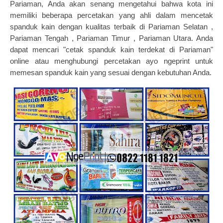
Pariaman, Anda akan senang mengetahui bahwa kota ini
memiliki beberapa percetakan yang ahli dalam mencetak
spanduk kain dengan kualitas terbaik di Pariaman Selatan ,
Pariaman Tengah , Pariaman Timur , Pariaman Utara. Anda
dapat mencari "cetak spanduk kain terdekat di Pariaman"
online atau menghubungi percetakan ayo ngeprint untuk
memesan spanduk kain yang sesuai dengan kebutuhan Anda.