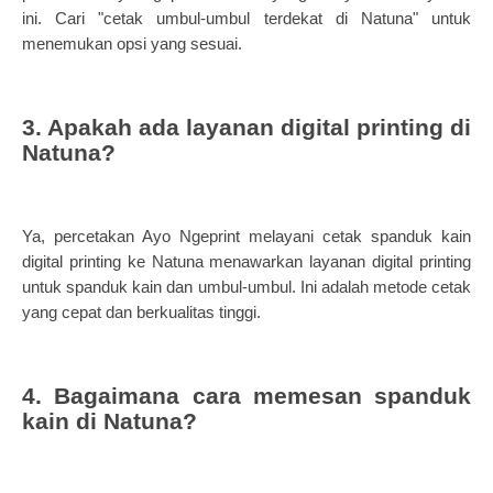
ini. Cari "cetak umbul-umbul terdekat di Natuna" untuk
menemukan opsi yang sesuai.
3. Apakah ada layanan digital printing di
Natuna?
Ya, percetakan Ayo Ngeprint melayani cetak spanduk kain
digital printing ke Natuna menawarkan layanan digital printing
untuk spanduk kain dan umbul-umbul. Ini adalah metode cetak
yang cepat dan berkualitas tinggi.
4. Bagaimana cara memesan spanduk
kain di Natuna?