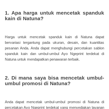
1. Apa harga untuk mencetak spanduk
kain di Natuna?
Harga untuk mencetak spanduk kain di Natuna dapat
bervariasi tergantung pada ukuran, desain, dan kuantitas
pesanan Anda. Anda dapat menghubungi percetakan sablon
spanduk kain dan umbul-umbul Ayo Ngeprint terdekat di
Natuna untuk mendapatkan penawaran terbaik.
2. Di mana saya bisa mencetak umbul-
umbul promosi di Natuna?
Anda dapat mencetak umbul-umbul promosi di Natuna di
percetakan Ayo Ngeprint terdekat yang menyediakan layanan