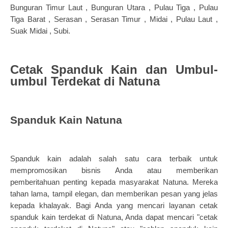
Bunguran Timur Laut , Bunguran Utara , Pulau Tiga , Pulau
Tiga Barat , Serasan , Serasan Timur , Midai , Pulau Laut ,
Suak Midai , Subi.
Cetak Spanduk Kain dan Umbul-
umbul Terdekat di Natuna
Spanduk Kain Natuna
Spanduk kain adalah salah satu cara terbaik untuk
mempromosikan bisnis Anda atau memberikan
pemberitahuan penting kepada masyarakat Natuna. Mereka
tahan lama, tampil elegan, dan memberikan pesan yang jelas
kepada khalayak. Bagi Anda yang mencari layanan cetak
spanduk kain terdekat di Natuna, Anda dapat mencari "cetak