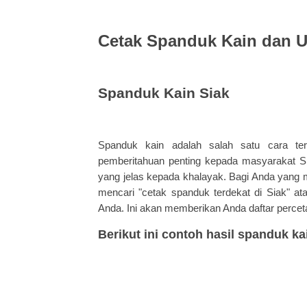
Cetak Spanduk Kain dan U
Spanduk Kain Siak
Spanduk kain adalah salah satu cara te
pemberitahuan penting kepada masyarakat S
yang jelas kepada khalayak. Bagi Anda yang m
mencari "cetak spanduk terdekat di Siak" at
Anda. Ini akan memberikan Anda daftar perce
Berikut ini contoh hasil spanduk ka