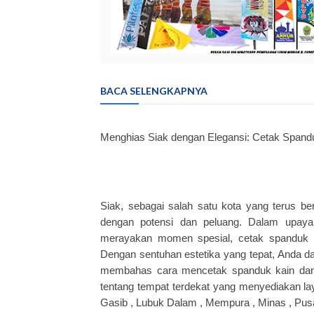
BACA SELENGKAPNYA
Menghias Siak dengan Elegansi: Cetak Span
Siak, sebagai salah satu kota yang terus 
dengan potensi dan peluang. Dalam upaya
merayakan momen spesial, cetak spanduk ka
Dengan sentuhan estetika yang tepat, Anda 
membahas cara mencetak spanduk kain dan
tentang tempat terdekat yang menyediakan lay
Gasib , Lubuk Dalam , Mempura , Minas , Pusak