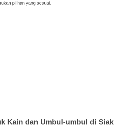
ukan pilihan yang sesuai.
k Kain dan Umbul-umbul di Siak