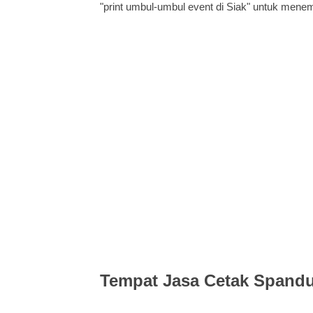
"print umbul-umbul event di Siak" untuk menem
Tempat Jasa Cetak Spandu