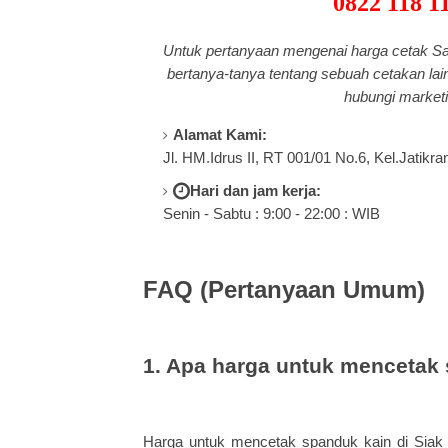
0822 118 1
Untuk pertanyaan mengenai harga cetak Sa
bertanya-tanya tentang
sebuah cetakan lain
hubungi marketi
Alamat Kami:
Jl. HM.Idrus II, RT 001/01 No.6, Kel.Jatikr
Hari dan jam kerja:
Senin - Sabtu : 9:00 - 22:00 : WIB
FAQ (Pertanyaan Umum)
1. Apa harga untuk mencetak 
Harga untuk mencetak spanduk kain di Siak d