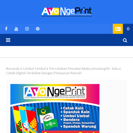
0
Beranda
Umbul-Umbul
Percetakan Penukal Abab Lematang Ilir: Solusi
Cetak Digital Terdekat Dengan Pelayanan Ramah