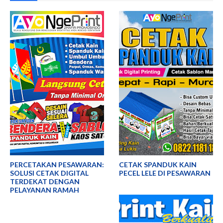
PERCETAKAN PESAWARAN:
CETAK SPANDUK KAIN
SOLUSI CETAK DIGITAL
PECEL LELE DI PESAWARAN
TERDEKAT DENGAN
PELAYANAN RAMAH