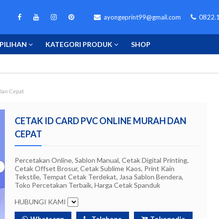
ayongeprint99@gmail.com
0822.1
PILIHAN
KATEGORI PRODUK
SHOP
Dan Cepat
CETAK ID CARD PVC ONLINE MURAH DAN
CEPAT
Percetakan Online, Sablon Manual, Cetak Digital Printing,
Cetak Offset Brosur, Cetak Sublime Kaos, Print Kain
Tekstile, Tempat Cetak Terdekat, Jasa Sablon Bendera,
Toko Percetakan Terbaik, Harga Cetak Spanduk
HUBUNGI KAMI
Whatsapp
Telphone
Tokopedia