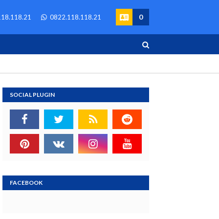
0
18.118.21
0822.118.118.21
SOCIAL PLUGIN
FACEBOOK