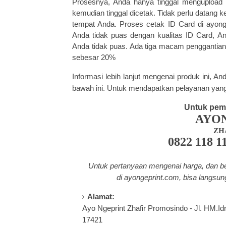
Prosesnya, Anda hanya tinggal meng­upload d
kemudian tinggal dicetak. Tidak perlu datang 
tempat Anda. Proses
cetak ID Card
di ayong
Anda tidak puas dengan kualitas ID Card, 
Anda tidak puas. Ada tiga macam penggantian
sebesar 20%
Informasi lebih lanjut mengenai produk ini, 
bawah ini. Untuk mendapatkan pelayanan yang
Untuk pem
AYO
ZH
0822 118 1
Untuk pertanyaan mengenai harga, dan b
di a
yongeprint.com
, bisa langsu
Alamat:
Ayo Ngeprint Zhafir Promosindo - Jl. HM.Idr
17421