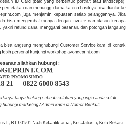
esain ID Card (baik yang berbentuk portrait atau landscape),
ke percetakan dan menunggu lama karena hasilnya bisa diantar ke
eprint.com juga menjamin kepuasan setiap pelanggannya. Jika
Anda bisa mengembalikannya dengan invoice dan alasan kenapa
, yakni refund dana, mengganti pesanan, dan potongan langsung
Anda bisa langsung menghubungi Customer Service kami di kontak
 lebih personal kunjungi workshop ayongeprint.com
esanan,silahkan hubungi :
NGEPRINT.COM
AFIR PROMOSINDO
18 21 - 0822 6000 8543
ertanya-tanya tentang
sebuah cetakan yang ingin anda cetak
ng hubungi marketing / Admin kami di Nomor Berikut:
us II, RT 001/01 No.5 Kel.Jatikramat, Kec.Jatiasih, Kota Bekasi