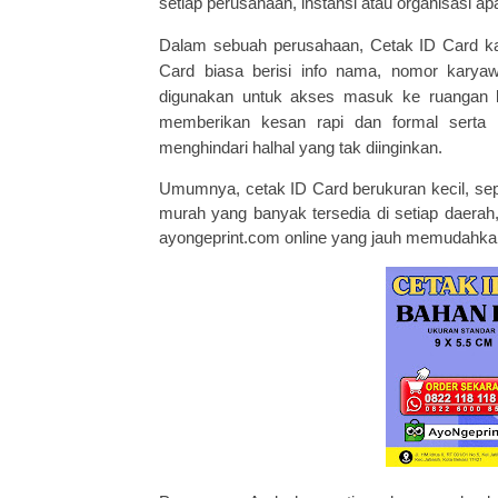
setiap perusahaan, instansi atau organisasi a
Dalam sebuah perusahaan,
Cetak ID Card
ka
Card biasa berisi info nama, nomor karyaw
digunakan untuk akses masuk ke ruangan k
memberikan kesan rapi dan formal sert
menghindari hal­hal yang tak diinginkan.
Umumnya,
cetak ID Card
berukuran kecil, se
murah yang banyak tersedia di setiap daerah
ayongeprint.com
online yang jauh memudahka