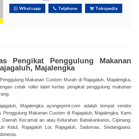
Whatsapp
Telphone
Tokopedia
tas
Pengikat Penggulung
Makanan
ajagaluh, Majalengka
s Penggulung Makanan Custom Murah di Rajagaluh, Majalengka,
dengan
cetak roller label
kertas
p
engikat penggulung
makanan
rang.
ajagaluh, Majalengka ayongeprint.com adalah tempat vendor
as Penggulung Makanan Custom di Rajagaluh, Majalengka. Kami
ah Daerah Kecamat an atau Kelurahan Babakankareo, Cipinang,
uh Kidul, Rajagaluh Lor, Rajagaluh, Sadomas, Sindangpano,
ndonesia.