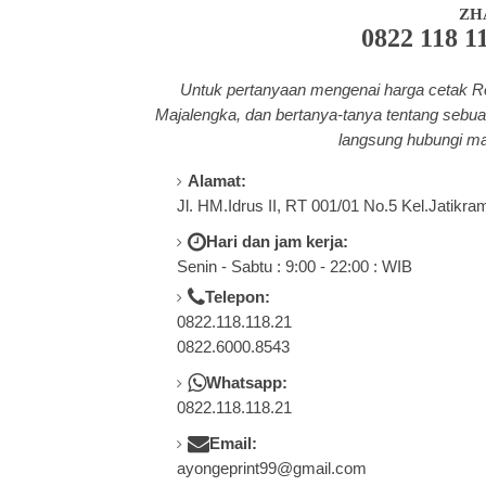
ZH
0822 118 1
Untuk pertanyaan mengenai harga cetak Ro
Majalengka, dan bertanya-tanya tentang
sebua
langsung hubungi ma
Alamat:
Jl. HM.Idrus II, RT 001/01 No.5 Kel.Jatikra
Hari dan jam kerja:
Senin - Sabtu : 9:00 - 22:00 : WIB
Telepon:
0822.118.118.21
0822.6000.8543
Whatsapp:
0822.118.118.21
Email:
ayongeprint99@gmail.com