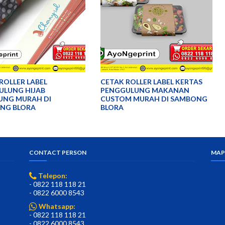
ROLLER LABEL
CETAK ROLLER LABEL KERTAS
ULUNG HIJAB
PENGGULUNG MAKANAN
UNG MURAH DI
CUSTOM MURAH DI SAMBONG
NG BLORA
BLORA
CONTACT PERSON
MAP
Telepon:
- 0822 118 118 21
- 0822 6000 8543
Whatsapp:
- 0822 118 118 21
- 0822 6000 8543