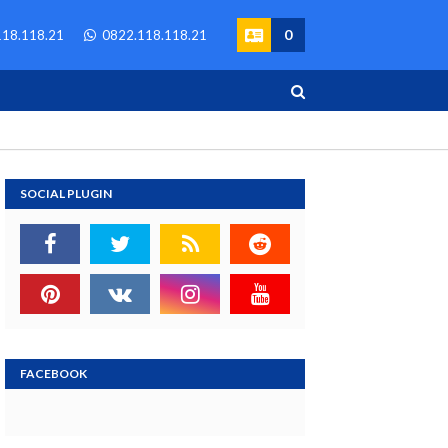
0
18.118.21
0822.118.118.21
SOCIAL PLUGIN
FACEBOOK