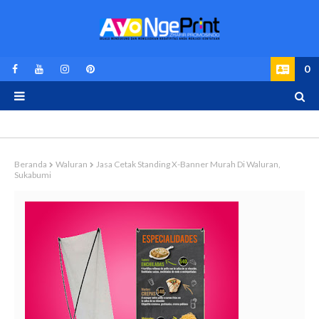
0
Beranda
Waluran
Jasa Cetak Standing X-Banner Murah Di Waluran,
Sukabumi