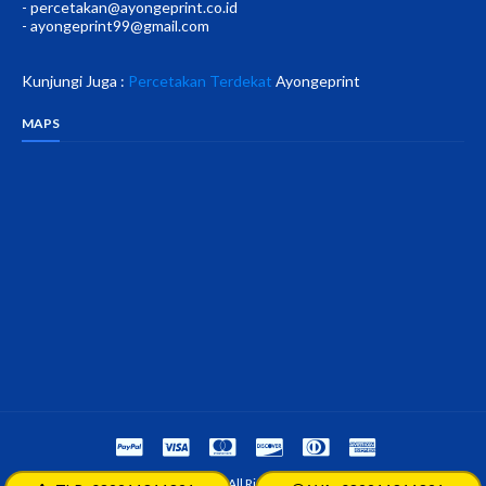
- percetakan@ayongeprint.co.id
- ayongeprint99@gmail.com
Kunjungi Juga :
Percetakan Terdekat
Ayongeprint
MAPS
©Copyright Ayongeprint.com All Rights Reserved.
SoraTemplates