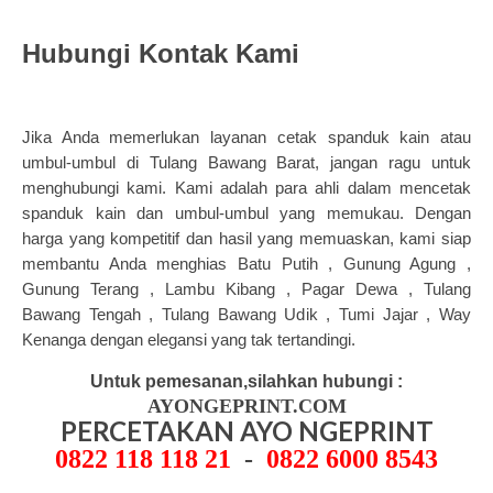
Hubungi Kontak Kami
Jika Anda memerlukan layanan cetak spanduk kain atau
umbul-umbul di Tulang Bawang Barat, jangan ragu untuk
menghubungi kami. Kami adalah para ahli dalam mencetak
spanduk kain dan umbul-umbul yang memukau. Dengan
harga yang kompetitif dan hasil yang memuaskan, kami siap
membantu Anda menghias Batu Putih , Gunung Agung ,
Gunung Terang , Lambu Kibang , Pagar Dewa , Tulang
Bawang Tengah , Tulang Bawang Udik , Tumi Jajar , Way
Kenanga dengan elegansi yang tak tertandingi.
Untuk pemesanan,silahkan hubungi :
AYONGEPRINT.COM
PERCETAKAN AYO NGEPRINT
0822 118 118 21
-
0822 6000 8543