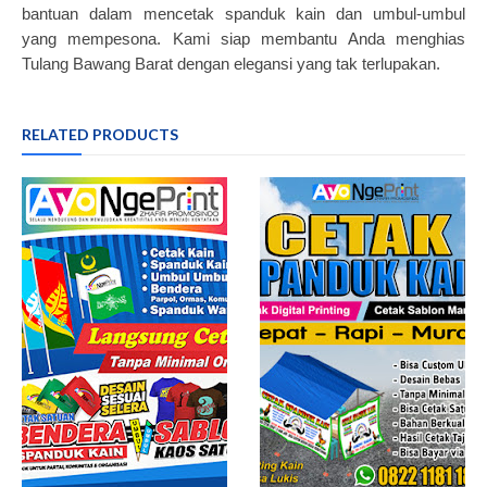
bantuan dalam mencetak spanduk kain dan umbul-umbul
yang mempesona. Kami siap membantu Anda menghias
Tulang Bawang Barat dengan elegansi yang tak terlupakan.
RELATED PRODUCTS