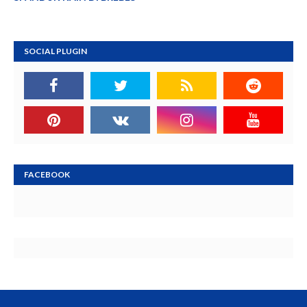
SOCIAL PLUGIN
FACEBOOK