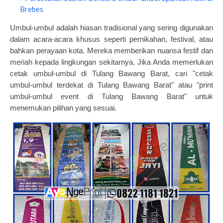
Brebes
Umbul-umbul adalah hiasan tradisional yang sering digunakan
dalam acara-acara khusus seperti pernikahan, festival, atau
bahkan perayaan kota. Mereka memberikan nuansa festif dan
meriah kepada lingkungan sekitarnya. Jika Anda memerlukan
cetak umbul-umbul di Tulang Bawang Barat, cari "cetak
umbul-umbul terdekat di Tulang Bawang Barat" atau "print
umbul-umbul event di Tulang Bawang Barat" untuk
menemukan pilihan yang sesuai.