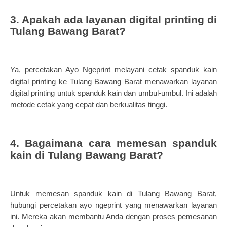
3. Apakah ada layanan digital printing di
Tulang Bawang Barat?
Ya, percetakan Ayo Ngeprint melayani cetak spanduk kain
digital printing ke Tulang Bawang Barat menawarkan layanan
digital printing untuk spanduk kain dan umbul-umbul. Ini adalah
metode cetak yang cepat dan berkualitas tinggi.
4. Bagaimana cara memesan spanduk
kain di Tulang Bawang Barat?
Untuk memesan spanduk kain di Tulang Bawang Barat,
hubungi percetakan ayo ngeprint yang menawarkan layanan
ini. Mereka akan membantu Anda dengan proses pemesanan