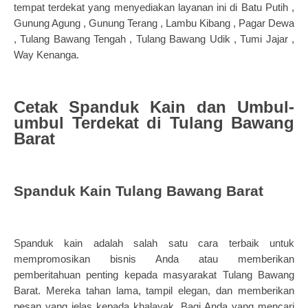
tempat terdekat yang menyediakan layanan ini di Batu Putih ,
Gunung Agung , Gunung Terang , Lambu Kibang , Pagar Dewa
, Tulang Bawang Tengah , Tulang Bawang Udik , Tumi Jajar ,
Way Kenanga.
Cetak Spanduk Kain dan Umbul-
umbul Terdekat di Tulang Bawang
Barat
Spanduk Kain Tulang Bawang Barat
Spanduk kain adalah salah satu cara terbaik untuk
mempromosikan bisnis Anda atau memberikan
pemberitahuan penting kepada masyarakat Tulang Bawang
Barat. Mereka tahan lama, tampil elegan, dan memberikan
pesan yang jelas kepada khalayak. Bagi Anda yang mencari