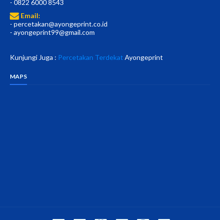
- 0822 6000 8543
Email:
- percetakan@ayongeprint.co.id
- ayongeprint99@gmail.com
Kunjungi Juga :
Percetakan Terdekat
Ayongeprint
MAPS