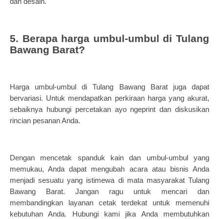
dan desain.
5. Berapa harga umbul-umbul di Tulang
Bawang Barat?
Harga umbul-umbul di Tulang Bawang Barat juga dapat
bervariasi. Untuk mendapatkan perkiraan harga yang akurat,
sebaiknya hubungi percetakan ayo ngeprint dan diskusikan
rincian pesanan Anda.
Dengan mencetak spanduk kain dan umbul-umbul yang
memukau, Anda dapat mengubah acara atau bisnis Anda
menjadi sesuatu yang istimewa di mata masyarakat Tulang
Bawang Barat. Jangan ragu untuk mencari dan
membandingkan layanan cetak terdekat untuk memenuhi
kebutuhan Anda. Hubungi kami jika Anda membutuhkan