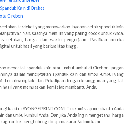
le Terbaik di Brebes
Spanduk Kain di Brebes
Kota Cirebon
rcetakan terdekat yang menawarkan layanan cetak spanduk kain
elanjutnya? Nah, saatnya memilih yang paling cocok untuk Anda.
tas cetakan, harga, dan waktu pengerjaan. Pastikan mereka
gital untuk hasil yang berkualitas tinggi.
an mencetak spanduk kain atau umbul-umbul di Cirebon, jangan
ahlinya dalam menciptakan spanduk kain dan umbul-umbul yang
mbi, Lemahwungkuk, dan Pekalipan dengan keanggunan yang tak
n hasil yang memuaskan, kami siap membantu Anda.
ubungi kami di AYONGEPRINT.COM. Tim kami siap membantu Anda
n dan umbul-umbul Anda. Dan jika Anda ingin mengetahui harga
an ragu untuk menghubungi tim pemasaran/admin kami.