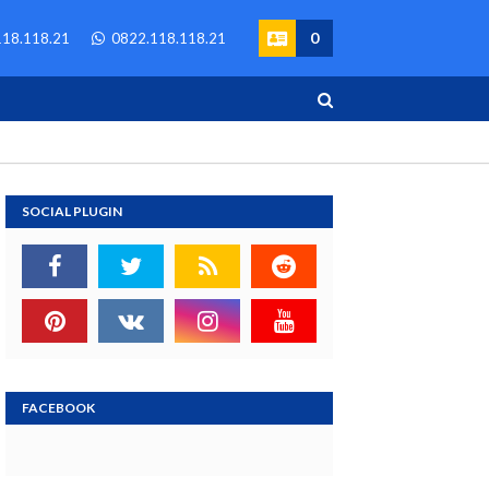
0
18.118.21
0822.118.118.21
SOCIAL PLUGIN
FACEBOOK