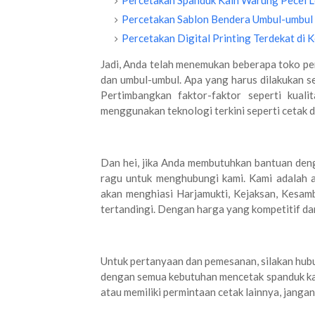
Percetakan Spanduk Kain Warung Pecel Le
Percetakan Sablon Bendera Umbul-umbul 
Percetakan Digital Printing Terdekat di 
Jadi, Anda telah menemukan beberapa toko pe
dan umbul-umbul. Apa yang harus dilakukan s
Pertimbangkan faktor-faktor seperti kuali
menggunakan teknologi terkini seperti cetak di
Dan hei, jika Anda membutuhkan bantuan deng
ragu untuk menghubungi kami. Kami adalah 
akan menghiasi Harjamukti, Kejaksan, Kesa
tertandingi. Dengan harga yang kompetitif da
Untuk pertanyaan dan pemesanan, silakan h
dengan semua kebutuhan mencetak spanduk kai
atau memiliki permintaan cetak lainnya, jang