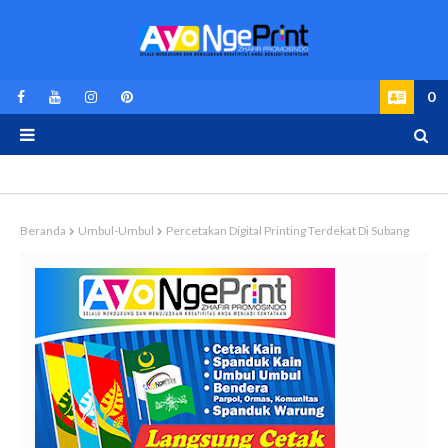
0
Beranda
Umbul-Umbul
Percetakan Digital Printing Terdekat Di Subang